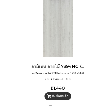
ลามิเนท ลายไม้ 7394NG / Formica Laminate Planked Drift Oak
ลามิเนท ลายไม้ 7394NG ขนาด 1220 x2440
ม.ม. ความหนา 0.8มม
฿1,440
สั่งซื้อสินค้า