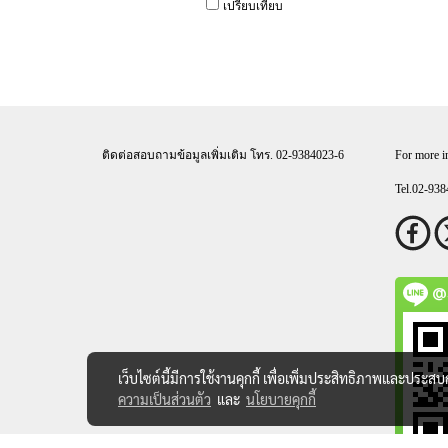
เปรียบเทียบ
ติดต่อสอบถามข้อมูลเพิ่มเติม โทร. 02-9384023-6
For more in
Tel.02-938
@
เว็บไซต์นี้มีการใช้งานคุกกี้ เพื่อเพิ่มประสิทธิภาพและประส
ความเป็นส่วนตัว
และ
นโยบายคุกกี้