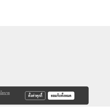
นโยบาย
ตั้งค่าคุกกี้
ยอมรับทั้งหมด