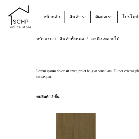
หน้าหลัก
สินค้า
ติดต่อเรา
โปรโมชั
หน้าแรก
สินค้าทั้งหมด
ลามิเนทลายไม้
Lorem ipsum dolor sit amet, pri et feugiat consulatu. Eu per ceteros p
consequat.
พบสินค้า 5 ชิ้น