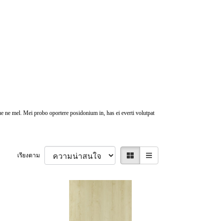
ue ne mel. Mei probo oportere posidonium in, has ei everti volutpat
เรียงตาม